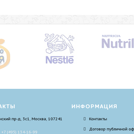
АКТЫ
ИНФОРМАЦИЯ
ский пр-д, 3с1, Москва, 107241
Контакты
Договор публичной о
:
+7 (495) 134-16-99