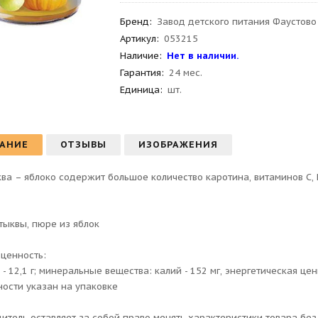
Бренд
:
Завод детского питания Фаустово
Артикул
:
053215
Наличие:
Нет в наличии.
Гарантия
:
24 мес.
Единица:
шт.
АНИЕ
ОТЗЫВЫ
ИЗОБРАЖЕНИЯ
ва – яблоко содержит большое количество каротина, витаминов С,
тыквы, пюре из яблок
ценность:
- 12,1 г; минеральные вещества: калий - 152 мг, энергетическая ценн
ности указан на упаковке
итель оставляет за собой право менять характеристики товара бе