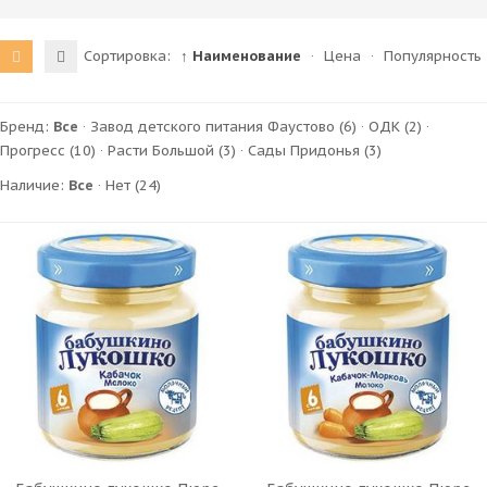
Сортировка:
↑ Наименование
·
Цена
·
Популярность
Бренд:
Все
·
Завод детского питания Фаустово
(6)
·
ОДК
(2)
·
Прогресс
(10)
·
Расти Большой
(3)
·
Сады Придонья
(3)
Наличие:
Все
·
Нет
(24)